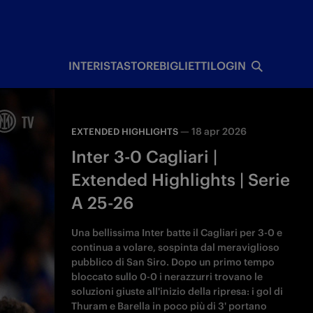
I
INTERISTA
STORE
BIGLIETTI
LOGIN
—
18 apr 2026
EXTENDED HIGHLIGHTS
Inter 3-0 Cagliari |
Extended Highlights | Serie
A 25-26
Una bellissima Inter batte il Cagliari per 3-0 e
continua a volare, sospinta dal meraviglioso
pubblico di San Siro. Dopo un primo tempo
bloccato sullo 0-0 i nerazzurri trovano le
soluzioni giuste all'inizio della ripresa: i gol di
Thuram e Barella in poco più di 3' portano