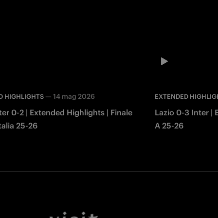
—
14 mag 2026
D HIGHLIGHTS
EXTENDED HIGHLIG
ter 0-2 | Extended Highlights | Finale
Lazio 0-3 Inter |
alia 25-26
A 25-26
Facebook
Twitter