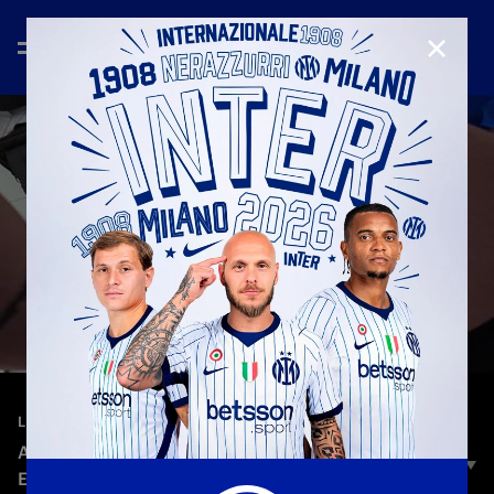
CHIUD
—
29 giu 2026
LEGENDS
ANDREA RANOCCHIA AL BERNABÉU |
EXCLUSIVE POV