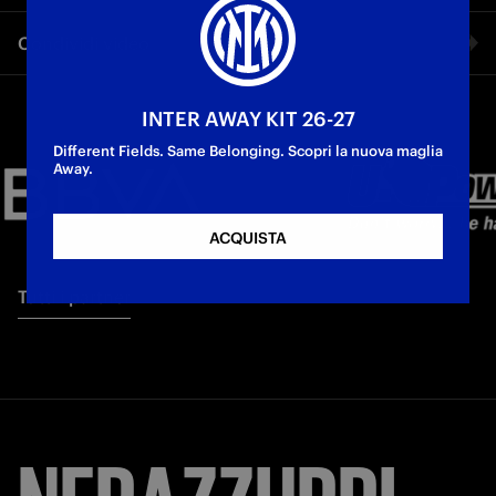
È passione, emozione e grinta Questa è la nostra Champions
Condividi video
League "Monaco, stiamo arrivando"
Road to Munich
Champions League
First Team
Facebook
INTER AWAY KIT 26-27
Different Fields. Same Belonging. Scopri la nuova maglia
Twitter
Away.
Whatsapp
ACQUISTA
E-mail
Tutti i partner
Copia link