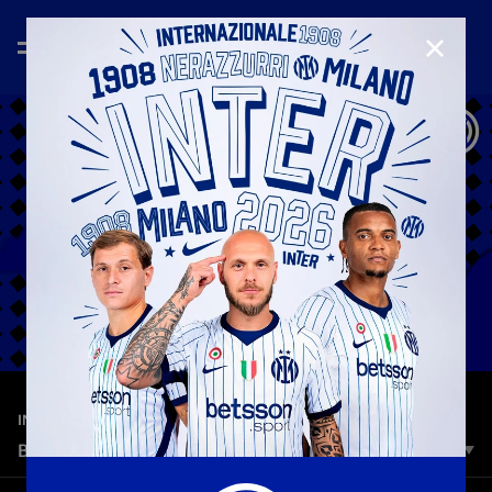
CHIUD
—
15 nov 2023
INTER MEDIA HOUSE
BASTONI VS FRATTESI | FRIENDSHIP TEST
Basto o Fratte, chi ne sa di più? ?? Guarda ora il nuovo