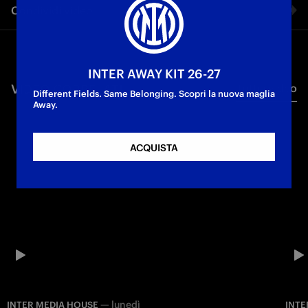
Condividi video
Friendship Test
Facebook
INTER AWAY KIT 26-27
VIDEO CORRELATI
Tutti i video
Twitter
Different Fields. Same Belonging. Scopri la nuova maglia
Away.
Whatsapp
ACQUISTA
E-mail
Copia link
—
lunedì
INTER MEDIA HOUSE
INTE