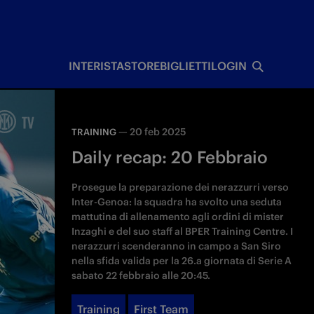
I
INTERISTA
STORE
BIGLIETTI
LOGIN
—
20 feb 2025
TRAINING
Daily recap: 20 Febbraio
Prosegue la preparazione dei nerazzurri verso
Inter-Genoa: la squadra ha svolto una seduta
mattutina di allenamento agli ordini di mister
Inzaghi e del suo staff al BPER Training Centre. I
nerazzurri scenderanno in campo a San Siro
nella sfida valida per la 26.a giornata di Serie A
sabato 22 febbraio alle 20:45.
Training
First Team