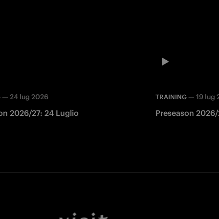
—
24 lug 2026
—
19 lug
G
TRAINING
on 2026/27: 24 Luglio
Preseason 2026/2
Facebook
Twitter