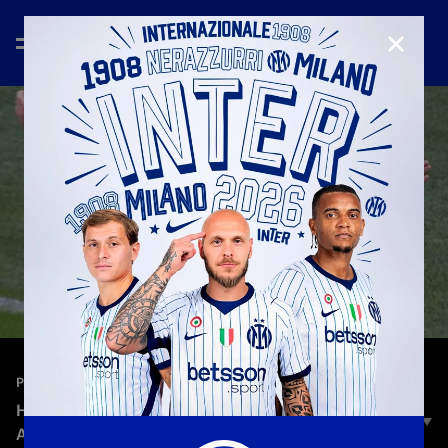
CHIUD
—
25 giu 2026
PLAYERS
HAKAN CALHANOGLU | SKILLS, GOALS AND
ASSISTS