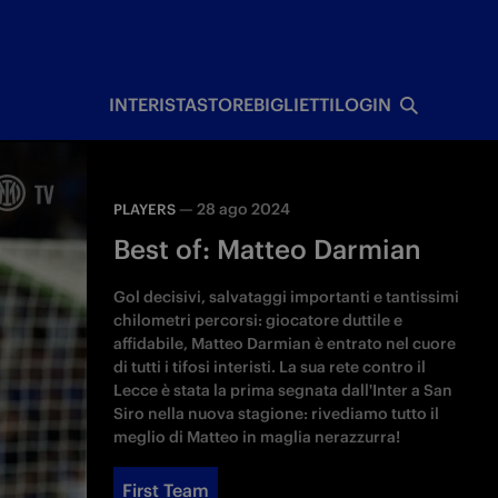
I
INTERISTA
STORE
BIGLIETTI
LOGIN
—
28 ago 2024
PLAYERS
Best of: Matteo Darmian
Gol decisivi, salvataggi importanti e tantissimi
chilometri percorsi: giocatore duttile e
affidabile, Matteo Darmian è entrato nel cuore
di tutti i tifosi interisti. La sua rete contro il
Lecce è stata la prima segnata dall'Inter a San
Siro nella nuova stagione: rivediamo tutto il
meglio di Matteo in maglia nerazzurra!
First Team