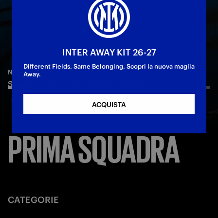
INTER AWAY KIT 26-27
—
7 lug 2026
NEW SIGNINGS
Different Fields. Same Belonging. Scopri la nuova maglia
STANKOVIĆ: «SONO CONTENTISSIMO:
—
17 giu 2026
—
7 lug 2026
NEW SIGNINGS
PLAYERS
Away.
SIGNATURE #1 | ALEKSANDAR STANKOVIĆ
IMPARERÒ MOLTO DA QUESTI CAMPIONI»
ABC NERAZZURRO
ACQUISTA
PRIMA SQUADRA
CATEGORIE