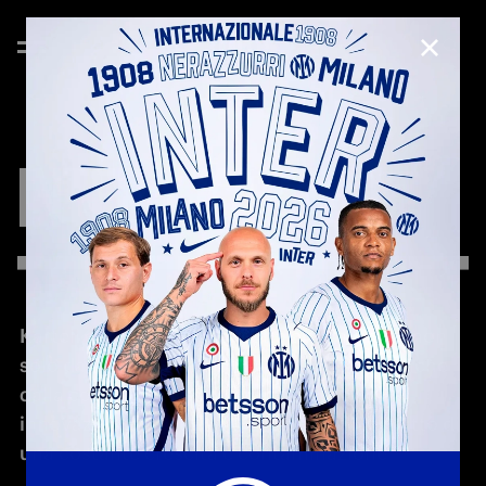
CHIUD
INTER
X
KARTELL
Kartell e Inter, storiche realtà accomunate non
solo dalle radici della città di Milano, ma anche
dalla condivisione dei valori di creatività e
innovazione e da un patrimonio storico frutto di
una costante crescita e contaminazione