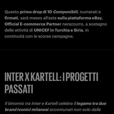
Questo 
primo drop di 10 
Componibili
, numerati e 
firmati
, sarà messo all’asta 
sulla piattaforma eBay
, 
Official E-commerce Partner
 nerazzurro, a sostegno 
delle attività di 
UNICEF in Turchia e Siria
, in 
continuità con le scorse campagne.  
INTER X KARTELL: I PROGETTI
PASSATI
Il binomio tra Inter e Kartell celebra il
 legame tra due 
brand iconici milanesi
 accomunati non solo dalle 