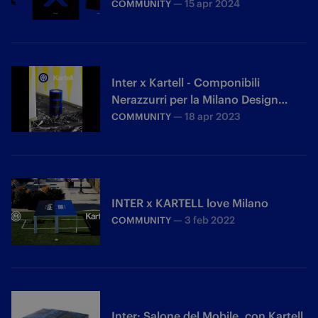
—
15 apr 2024
COMMUNITY
Inter x Kartell - Componibili
Nerazzurri per la Milano Design
Week
—
18 apr 2023
COMMUNITY
INTER x KARTELL love Milano
—
3 feb 2022
COMMUNITY
Inter: Salone del Mobile, con Kartell