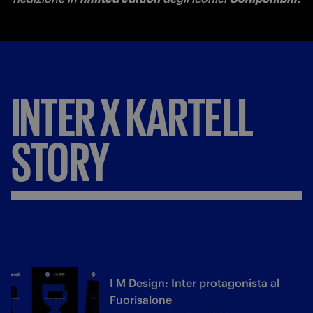
INTER X KARTELL
STORY
I M Design: Inter protagonista al
Fuorisalone