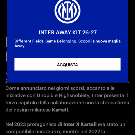
INTER AWAY KIT 26-27
INTER E KARTELL ALLA MILANO
Different Fields. Same Belonging. Scopri la nuova maglia
Away.
DESIGN WEEK 2024
ACQUISTA
La partecipazione dell'Inter alla Milano Design Week 
2024 si arricchisce di un'altra preziosa collaborazione. 
Come annunciato nei giorni scorsi, accanto alle 
iniziative con Unopiù e Highsnobiety, Inter presenta il 
terzo capitolo della collaborazione con la storica firma 
del design milanese 
Kartell
.

Nel 2023 protagonista di 
Inter X Kartell
 era stato un 
componibile nerazzurro, mentre nel 2022 la 