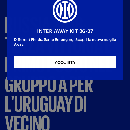
RUSSIA
2018:
INTER AWAY KIT 26-27
TERZA
VITTORIA
E
Different Fields. Same Belonging. Scopri la nuova maglia
Away.
PRIMO
POSTO
NEL
ACQUISTA
GRUPPO
A
PER
L'URUGUAY
DI
VECINO