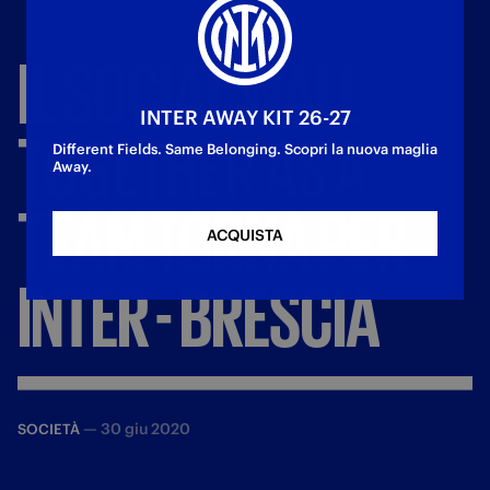
IL
SOCIAL
WALL
INTER AWAY KIT 26-27
TOGETHER
AS
A
Different Fields. Same Belonging. Scopri la nuova maglia
Away.
TEAM
TORNA
PER
ACQUISTA
INTER
-
BRESCIA
—
30 giu 2020
SOCIETÀ