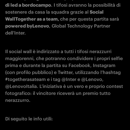
di led a bordocampo
. I tifosi avranno la possibilità di 
sostenere da casa la squadra grazie al 
Social 
Wall
Together as a team, 
che per questa partita sarà 
powered by
Lenovo
, Global Technology Partner 
dell’Inter. 
Il social wall è indirizzato a tutti i tifosi nerazzurri 
maggiorenni, che potranno condividere i propri selfie 
prima e durante la partita su Facebook, Instagram 
(con profilo pubblico) e Twitter, utilizzando l’hashtag 
#togetherasateam e i tag @Inter e @Lenovo, 
@LenovoItalia. L’iniziativa è un vero e proprio contest 
fotografico: il vincitore riceverà un premio tutto 
nerazzurro.
Di seguito le info utili: