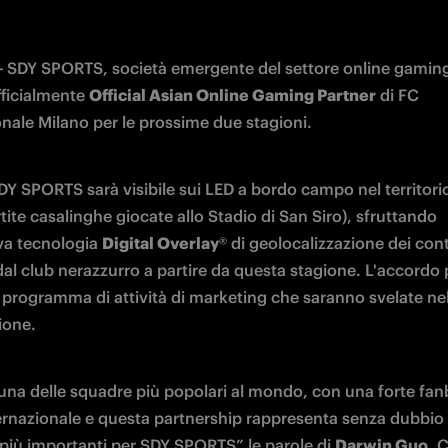
 
SDY SPORTS, società emergente del settore online gaming 
ficialmente 
Official Asian Online Gaming Partner
 di FC 
onale Milano per le prossime due stagioni. 
DY SPORTS sarà visibile sui LED a bordo campo nel territorio
rtite casalinghe giocate allo Stadio di San Siro), sfruttando 
va tecnologia 
Digital Overlay
®️ di geolocalizzazione dei cont
dal club nerazzurro a partire da questa stagione. L'accordo 
n programma di attività di marketing che saranno svelate nel
ione.
 una delle squadre più popolari al mondo, con una forte fan
nternazionale e questa partnership rappresenta senza dubbio 
 più importanti per SDY SPORTS” le parole di 
Darwin Guo
, 