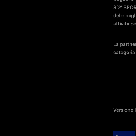
SDY SPORT
delle mig
attività p
La partner
categoria
Versione 