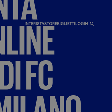
NTA
I
NLINE
INTERISTA
STORE
BIGLIETTI
LOGIN
DI
FC
MILANO