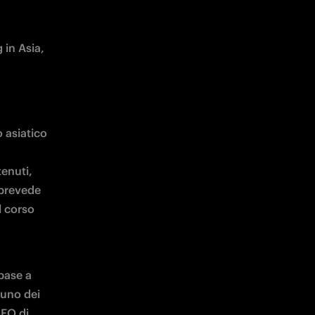
in Asia, 
 asiatico 
enuti, 
prevede 
 corso 
base a 
uno dei 
CEO di 