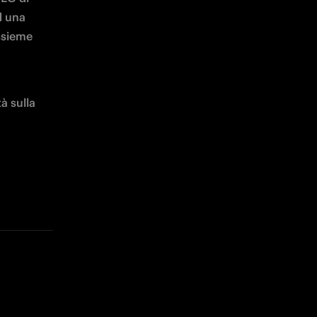
 una 
ssieme 
 sulla 