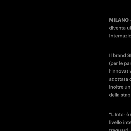
MILANO –
diventa uf
Internazi
Il brand S
(per le pa
l’innovati
adottata 
inoltre u
della stag
"L'Inter è
livello i
traguardi