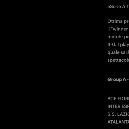
eSerie A T
Ottima pro
il "winner
match: par
4-0. I pl
quale sar
spettacol
Group A - 
ACF FIOREN
INTER ESPORT
S.S. LAZIO E
ATALANTA ES