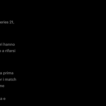
ries 21, 
ri hanno 
a rifarsi 
la prima 
r i match 
ne 
a e 