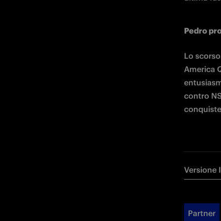
Pedro pro
Lo scorso
America Qu
entusiasma
contro NSE
conquister
Versione 
Partner