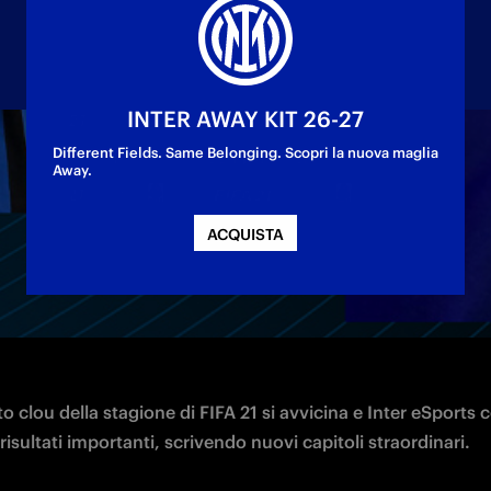
INTER AWAY KIT 26-27
Different Fields. Same Belonging. Scopri la nuova maglia
Away.
performance anche nelle Global Series
ACQUISTA
 clou della stagione di FIFA 21 si avvicina e Inter eSports c
isultati importanti, scrivendo nuovi capitoli straordinari.