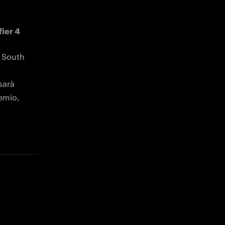
fier 4
 South 
arà 
emio, 