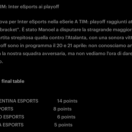
IM: Inter eSports ai playoff
va per Inter eSports nella eSerie A TIM: playoff raggiunti at
 bracket". È stato Manoel a disputare la stragrande maggior
tita strepitosa quella contro l'Atalanta, con una sonora vitt
ayoff sono in programma il 20 e 21 aprile: non conosciamo an
à la nostra squadra avversaria, ma non vediamo l'ora di dare
o.
 final table
TINA ESPORTS                14 points
S                                  8 points
SPORTS                            6 points
PORTS                          5 points