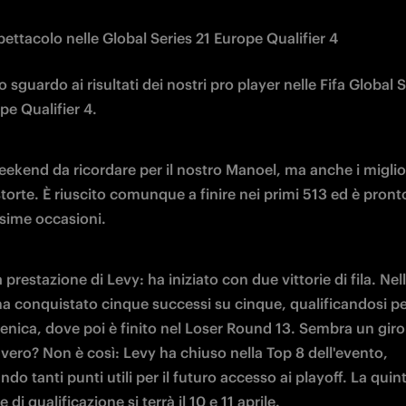
ettacolo nelle Global Series 21 Europe Qualifier 4
sguardo ai risultati dei nostri pro player nelle Fifa Global Se
pe Qualifier 4.
ekend da ricordare per il nostro Manoel, ma anche i miglio
torte. È riuscito comunque a finire nei primi 513 ed è pronto 
ssime occasioni.
a prestazione di Levy: ha iniziato con due vittorie di fila. Nel
ha conquistato cinque successi su cinque, qualificandosi pe
enica, dove poi è finito nel Loser Round 13. Sembra un giro
vero? Non è così: Levy ha chiuso nella Top 8 dell'evento, 
do tanti punti utili per il futuro accesso ai playoff. La quint
 di qualificazione si terrà il 10 e 11 aprile.