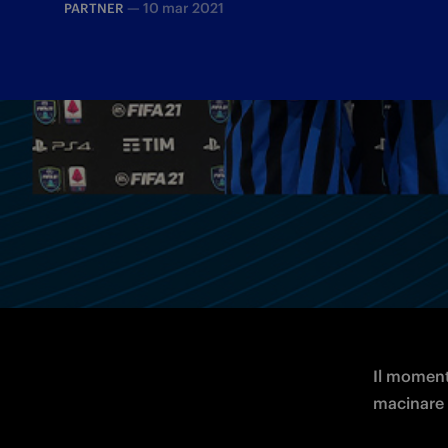
—
10 mar 2021
PARTNER
I risultati dei nerazzurri con le ottime 
Il momento
macinare r