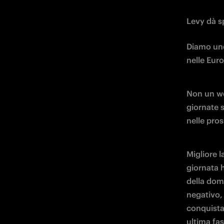
Levy dà sp
Diamo uno 
nelle Euro
Non un we
giornate s
nelle pro
Migliore l
giornata 
della dom
negativo, 
conquistan
ultima fase