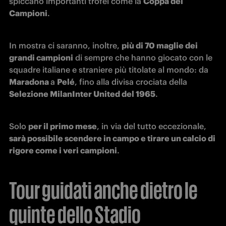
spiccano importanti trofei come la 
Coppa dei 
Campioni
.
In mostra ci saranno, inoltre, 
più di 70 maglie dei 
grandi campioni
 di sempre che hanno giocato con le 
squadre italiane e straniere più titolate al mondo: da 
Maradona 
a 
Pelé
, fino alla divisa crociata della 
Selezione MilanInter United del 1965
.
Solo 
per il primo mese
, in via del tutto eccezionale,
sarà possibile scendere in campo e tirare un calcio di 
rigore come i veri campioni
.
Tour guidati anche dietro le
quinte dello Stadio