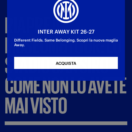
RIAPRE
IL
INTER AWAY KIT 26-27
MUSEUM&TOUR:
LO
Different Fields. Same Belonging. Scopri la nuova maglia
Away.
STADIO
SAN
SIRO
ACQUISTA
COME
NON
LO
AVETE
MAI
VISTO