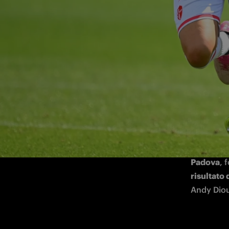
La sfida si è giocata al BPER Training C
Prosegue l
Nella matt
Centre di 
Padova
risultato 
Andy Diou