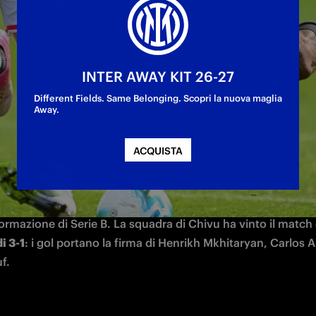
entre: a segno per i nerazzurri Mkhitaryan, Carl
INTER AWAY KIT 26-27
Different Fields. Same Belonging. Scopri la nuova maglia
Away.
ACQUISTA
a settimana di lavoro dell'Inter durante la sosta del campio
inata di venerdì i nerazzurri sono scesi in campo al BPER Tra
Appiano Gentile, dove si è svolta una partita 
amichevole con
di 3-1
: i gol portano la firma di Henrikh Mkhitaryan, Carlos A
f. 