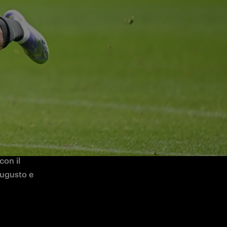
os Augusto e Diouf
nato. 
ining 
tro il 
, formazione di Serie B. La squadra di Chivu ha vinto il match con il 
ugusto e 