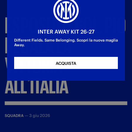
ESPOSITO
-
GOL,
PIO
INTER AWAY KIT 26-27
REGALA
LA
Different Fields. Same Belonging. Scopri la nuova maglia
Away.
VITTORIA
ACQUISTA
ALL'ITALIA
—
3 giu 2026
SQUADRA