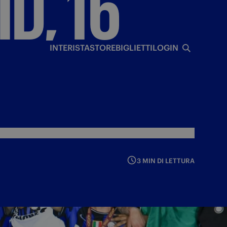
ID,
16
I
INTERISTA
STORE
BIGLIETTI
LOGIN
3 MIN DI LETTURA