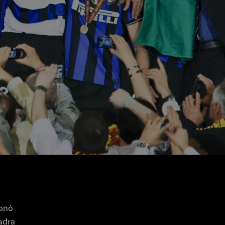
n Monaco, completando un leggendario
r e del 
ttevano 
onò 
dra 