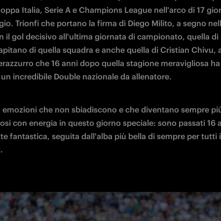
Coppa Italia, Serie A e Champions League nell'arco di 17 giorn
io. Trionfi che portano la firma di Diego Milito, a segno nell
on il gol decisivo all'ultima giornata di campionato, quella di 
apitano di quella squadra e anche quella di Cristian Chivu, a
erazzurro che 16 anni dopo quella stagione meravigliosa ha 
 un incredibile Double nazionale da allenatore.
d emozioni che non sbiadiscono e che diventano sempre più f
osi con energia in questo giorno speciale: sono passati 16 a
te fantastica, seguita dall'alba più bella di sempre per tutti i 
.