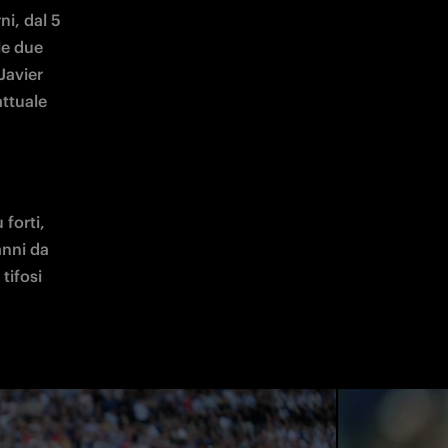
i, dal 5 
e due 
Javier 
ttuale 
orti, 
nni da 
tifosi 