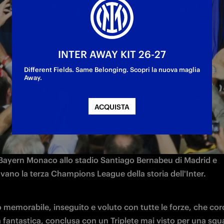
 sua terza Champions League battendo il Bayer
INTER AWAY KIT 26-27
Different Fields. Same Belonging. Scopri la nuova maglia
Away.
ACQUISTA
indimenticabile, una notte che ha segnato la storia dell'Inte
liano: il 22 maggio del 2010 i nerazzurri di José Mourinho ba
l Bayern Monaco allo stadio Santiago Bernabeu di Madrid e 
vano la terza Champions League della storia dell'Inter. 
o memorabile, inseguito e voluto con tutte le forze, che cor
 fantastica, conclusa con un Triplete mai visto per una squa