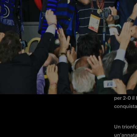
Il 22 maggio 2010 l'Inter conquista la
Triplete
Una notte 
calcio ita
per 2-0 i
conquista
Un trionf
un'annata