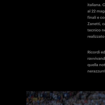
italiana. 
al 22 magg
finali e c
Zanetti, c
tecnico n
realizzato
Ricordi e
ravvivand
quella not
nerazzurri