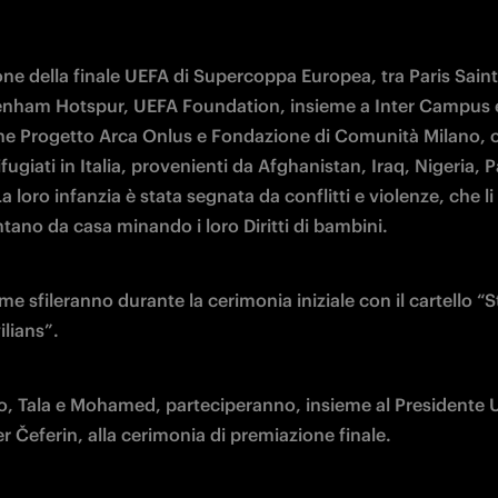
one della finale UEFA di Supercoppa Europea, tra Paris Sain
enham Hotspur, UEFA Foundation, insieme a Inter Campus e
e Progetto Arca Onlus e Fondazione di Comunità Milano, os
fugiati in Italia, provenienti da Afghanistan, Iraq, Nigeria, Pa
a loro infanzia è stata segnata da conflitti e violenze, che li
ntano da casa minando i loro Diritti di bambini.
eme sfileranno durante la cerimonia iniziale con il cartello “S
ilians”.
ro, Tala e Mohamed, parteciperanno, insieme al Presidente 
 Čeferin, alla cerimonia di premiazione finale.