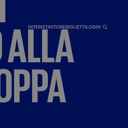
I
I
O
ALLA
INTERISTA
STORE
BIGLIETTI
LOGIN
OPPA