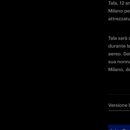
Tala, 12 a
Milano pe
attrezzatu
Tala sarà 
durante l
aereo. Dat
sua nonna 
Milano, d
Versione 