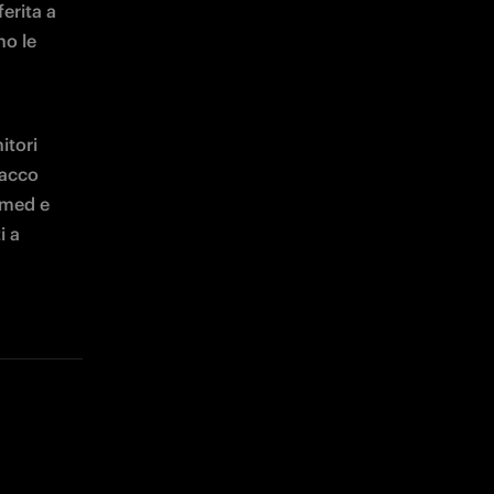
erita a 
o le 
tori 
acco 
amed e 
 a 