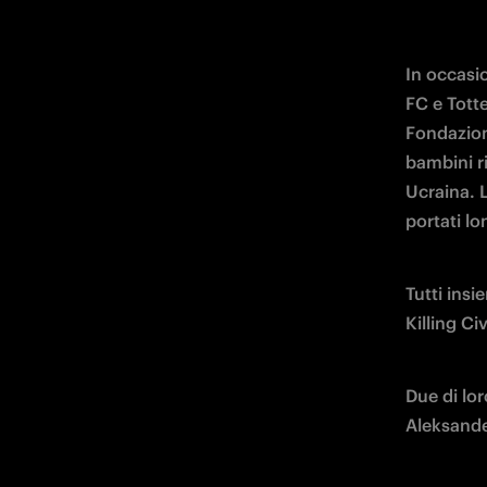
In occasi
FC e Tott
Fondazion
bambini ri
Ucraina. L
portati lo
Tutti insi
Killing Civ
Due di lo
Aleksander