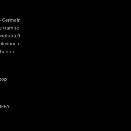
t-Germain 
 tramite 
piterà 9 
lestina e 
 hanno 
top 
UEFA 