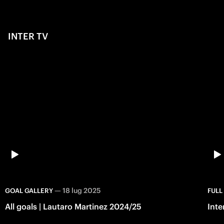
INTER TV
—
18 lug 2025
GOAL GALLERY
FULL
All goals | Lautaro Martinez 2024/25
Inte