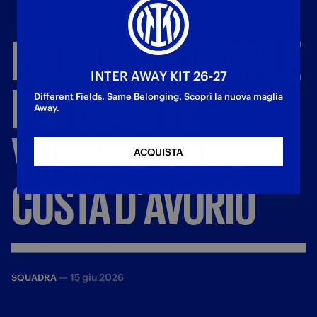
ESORDIO
MONDIALE
INTER AWAY KIT 26-27
PER
BONNY
E
Different Fields. Same Belonging. Scopri la nuova maglia
Away.
VITTORIA
DELLA
ACQUISTA
COSTA
D'AVORIO
—
15 giu 2026
SQUADRA