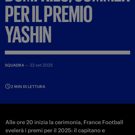
PER
IL
PREMIO
YASHIN
—
22 set 2025
SQUADRA
2 MIN DI LETTURA
Alle ore 20 inizia la cerimonia, France Football
svelerà i premi per il 2025: il capitano e