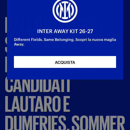
PALLONE
D'ORO:
INTER AWAY KIT 26-27
STASERA
LA
Different Fields. Same Belonging. Scopri la nuova maglia
Away.
PREMIAZIONE.
ACQUISTA
CANDIDATI
LAUTARO
E
DUMFRIES,
SOMMER