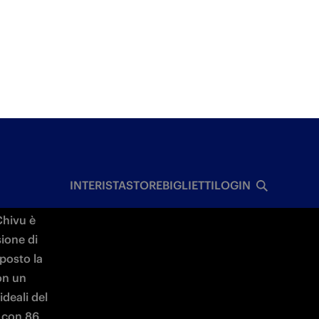
 da 
 
o dalle 
gare. 

hivu è 
ione di 
posto la 
on un 
deali del 
 con 86 
u di 
nter è