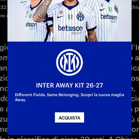
semplicemente straordinaria. Al primo 
panchina di una squadra professionistic
izio della stagione, Chivu ha subito most
ncente che aveva anche da giocatore,
do i suoi ragazzi ad esprimere un calci
 e al tempo stesso propositivo, che ha 
zzurri a concludere la stagione con più 
media a partita e con una differenza con
 in classifica di circa 30 reti. A Chivu 
olute solo 48 giornate da allenatore in 
urearsi Campione d’Italia (secondo solo
ho nell’era dei tre punti) e aggiungend
o anche la vittoria della Coppa Italia è