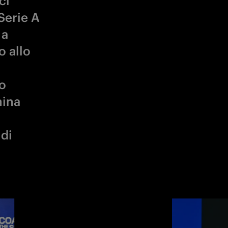
o
hina
ndi