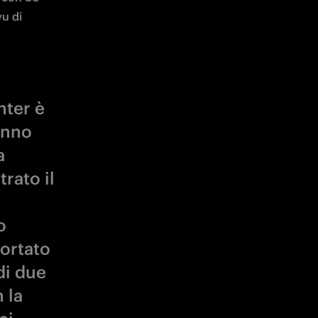
anno
a
rato il
o
portato
di due
 la
ci
Serie A
 a
o allo