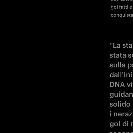
stata 
sulla 
dall'in
DNA vi
guidan
solido
i nera
gol di 
seconda
sono v
per la
Mourin
Scudett