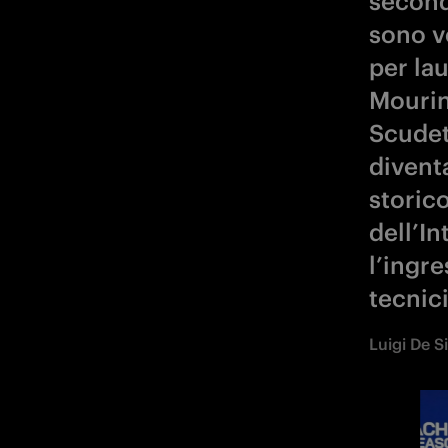
divent
storic
dell’I
l’ingre
tecnici
Luigi De S