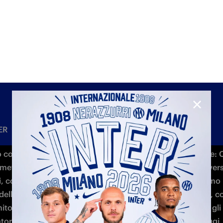
lenatore. Il premio è stato assegnato da una giuria composta
di testate giornalistiche sportive che hanno valutato i singoli
 in base a criteri tecnico sportivi e di qualità di gioco espress
re, oltre che di comportamento/fair play tenuto durante le 
 costruito sui valori dell'interismo con umiltà e dedizione: C
 mettere i calciatori nella condizione di essere la miglior vers
i, conquistando la loro fiducia e mettendo sempre al primo 
ella squadra. I risultati sul campo sono stati formidabili, c
to verso l'obiettivo e capace di conquistarlo attraverso gli i
tore: 86 punti in 37 partite, frutto di 27 vittorie e 5 pareggi,
e 32 subiti. Numeri straordinari, che hanno consentito a Chiv
re questo prestigioso riconoscimento.
gione di Cristian Chivu alla guida dell’I