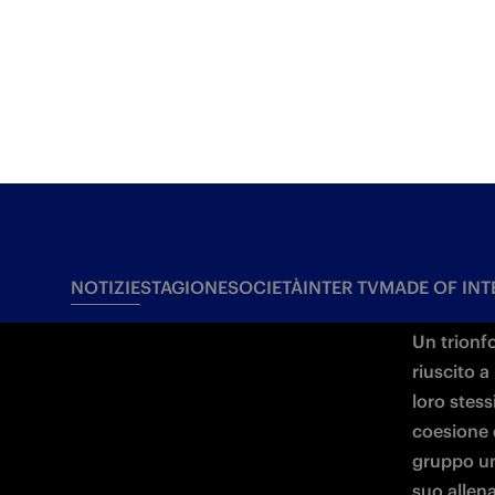
che da al
Direttori 
allenatori
loro squad
Un trionfo
riuscito a
loro stess
coesione d
gruppo uni
suo allena
gol fatti 
conquista
“La sta