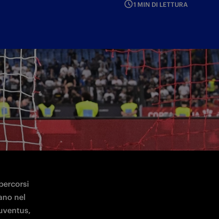
1 MIN DI LETTURA
 e mezzo e 5 trofei conquistati
percorsi 
ano nel 
uventus, 