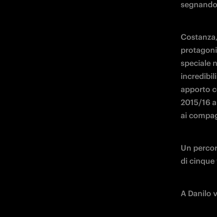
segnando i
Costanza,
protagonis
speciale n
incredibil
apporto co
2015/16 al
ai compag
Un percor
di cinque
A Danilo v