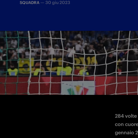
—
30 giu 2023
SQUADRA
Arrivato in nerazzurro nel gennaio 2014,
284 volte 
con cuore,
gennaio 20