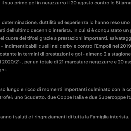
l suo primo gol in nerazzurro il 20 agosto contro lo Stjarna
 determinazione, duttilità ed esperienza lo hanno reso uno 
ti dell’ultimo decennio interista, in cui si è conquistato un 
el cuore dei tifosi grazie a prestazioni importanti, salvataggi
i – indimenticabili quelli nel derby e contro l’Empoli nel 2019
stante in termini di prestazioni e gol - almeno 2 a stagione 
 2020/21-, per un totale di 21 marcature nerazzurre e 20 assis
ni. 
so lungo e ricco di momenti importanti culminato con la co
 trofei: uno Scudetto, due Coppe Italia e due Supercoppe Ita
anno i saluti e i ringraziamenti di tutta la Famiglia interista.