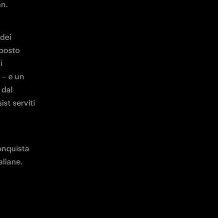
n. 
dei 
posto 
 
 – e un 
dal 
t serviti 
nquista 
liane. 