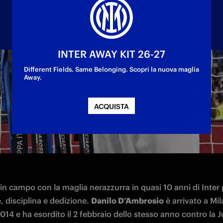
INTER AWAY KIT 26-27
Different Fields. Same Belonging. Scopri la nuova maglia
Away.
 Danilo D’Ambrosio saluta l’Inter dopo 9 stagioni
ACQUISTA
in campo con la maglia nerazzurra in quasi 10 anni di Inter 
 disciplina e dedizione. 
Danilo D’Ambrosio
 è arrivato a Mil
14 e ha esordito il 2 febbraio dello stesso anno contro la J