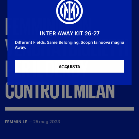
FEMMINILE,
IN
INTER AWAY KIT 26-27
VENDITA
I
BIGLIETTI
Different Fields. Same Belonging. Scopri la nuova maglia
Away.
PER
IL
DERBY
ACQUISTA
CONTRO
IL
MILAN
—
25 mag 2023
FEMMINILE