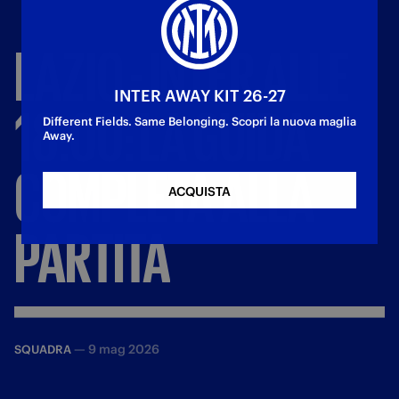
LAZIO
-
INTER
ALLE
INTER AWAY KIT 26-27
18:00:
LA
GUIDA
Different Fields. Same Belonging. Scopri la nuova maglia
Away.
COMPLETA
ALLA
ACQUISTA
PARTITA
—
9 mag 2026
SQUADRA