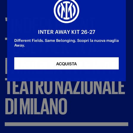
"INDEPENDENT
INTER AWAY KIT 26-27
TOGETHER",
LA
Different Fields. Same Belonging. Scopri la nuova maglia
Away.
FAMIGLIA
INTER
AL
ACQUISTA
TEATRO
NAZIONALE
DI
MILANO