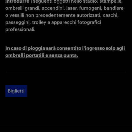
introdurre
 i seguenti oggetti nello stadio: stampelle, 
ombrelli grandi, accendini, laser, fumogeni, bandiere 
o vessilli non precedentemente autorizzati, caschi, 
passeggini, trolley e apparecchi fotografici 
professionali.
In caso di pioggia sarà consentito l'ingresso solo agli 
ombrelli portatili e senza punta.
Biglietti