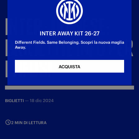
INTER
-
UDINESE:
INTER AWAY KIT 26-27
BIGLIETTI
E
INFO
PER
Different Fields. Same Belonging. Scopri la nuova maglia
Away.
I
TIFOSI
ACQUISTA
—
18 dic 2024
BIGLIETTI
2 MIN DI LETTURA