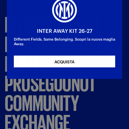
INTER
CAMPUS
E
INTER AWAY KIT 26-27
FUNDACIÓN
RIVER
Different Fields. Same Belonging. Scopri la nuova maglia
Away.
PLATE,
ACQUISTA
PROSEGUONO
I
COMMUNITY
EXCHANGE