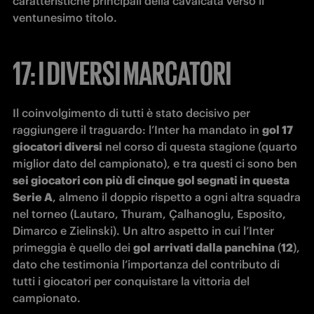
caratteristiche principali della cavalcata verso il 
ventunesimo titolo. 
17: I DIVERSI MARCATORI
Il coinvolgimento di tutti è stato decisivo per 
raggiungere il traguardo: l’Inter ha mandato in 
gol 17 
giocatori diversi
 nel corso di questa stagione (quarto 
miglior dato del campionato), e tra questi ci sono ben 
sei giocatori con più di cinque gol segnati in questa 
Serie A
, almeno il doppio rispetto a ogni altra squadra 
nel torneo (Lautaro, Thuram, Çalhanoglu, Esposito, 
Dimarco e Zielinski). Un altro aspetto in cui l’Inter 
primeggia è quello dei 
gol
arrivati dalla panchina
 (
12
), 
dato che testimonia l’importanza del contributo di 
tutti i giocatori per conquistare la vittoria del 
campionato.