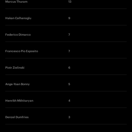
Marcus Thuram
13
Hakan Calhanoglu
9
Federico Dimarco
7
Francesco Pio Esposito
7
Piotr Zielinski
6
Ange-Yoan Bonny 
5
Henrikh Mkhitaryan
4
Denzel Dumfries 
3