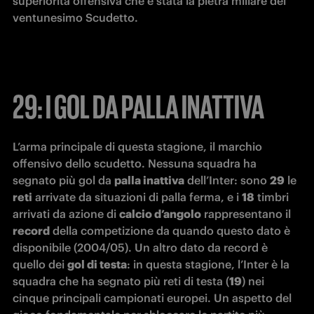
superiorità offensiva che è stata la pietra miliare del 
ventunesimo Scudetto. 
29: I GOL DA PALLA INATTIVA
L’arma principale di questa stagione, il marchio 
offensivo dello scudetto. Nessuna squadra ha 
segnato più gol da 
palla inattiva
 dell’Inter: sono 
29
 le 
reti
 arrivate da situazioni di palla ferma, e i 
18
 timbri 
arrivati da azione di 
calcio d’angolo
 rappresentano il 
record
 della competizione da quando questo dato è 
disponibile (2004/05). Un altro dato da record è 
quello dei 
gol di testa
: in questa stagione, l’Inter è la 
squadra che ha segnato più reti di testa (
19
) nei 
cinque principali campionati europei. Un aspetto del 