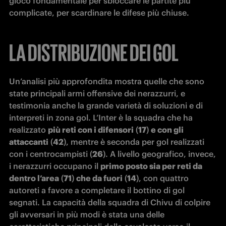
gioco fondamentale per sbloccare le partite più 
complicate, per scardinare le difese più chiuse.
LA DISTRIBUZIONE DEI GOL
Un’analisi più approfondita mostra quelle che sono 
state principali armi offensive dei nerazzurri, e 
testimonia anche la grande varietà di soluzioni e di 
interpreti in zona gol. L’Inter è la squadra che ha 
realizzato 
più reti con i difensori
 (
17
) 
e con gli 
attaccanti
 (
42
), mentre è seconda per gol realizzati 
con i centrocampisti (
26
). A livello geografico, invece, 
i nerazzurri occupano il 
primo posto sia per reti da 
dentro l’area
 (
71
) 
che da fuori
 (
14
), con quattro 
autoreti a favore a completare il bottino di gol 
segnati. La capacità della squadra di Chivu di colpire 
gli avversari in più modi è stata una delle 