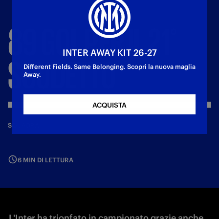
89
GOL
PER
IL
21°
INTER AWAY KIT 26-27
SCUDETTO
Different Fields. Same Belonging. Scopri la nuova maglia
Away.
ACQUISTA
—
25 mag 2026
SQUADRA
6 MIN DI LETTURA
L'Inter ha trionfato in campionato grazie anche