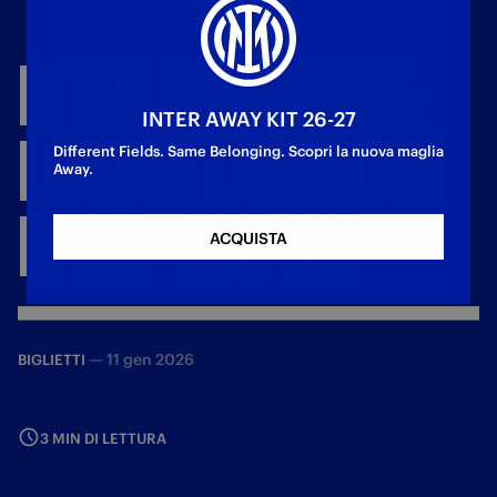
INTER
LIVE
SHOW:
INTER AWAY KIT 26-27
LO
SPETTACOLO
DI
Different Fields. Same Belonging. Scopri la nuova maglia
Away.
INTER
-
NAPOLI
ACQUISTA
—
11 gen 2026
BIGLIETTI
3 MIN DI LETTURA