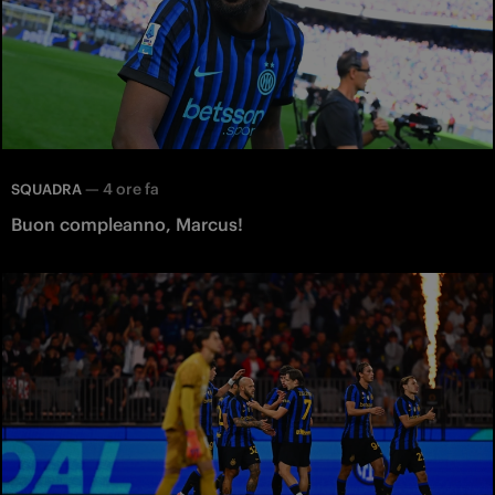
—
4 ore fa
SQUADRA
Buon compleanno, Marcus!