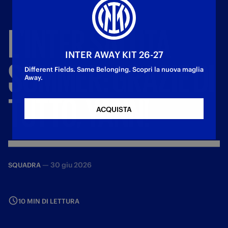
L'INTER
SALUTA
INTER AWAY KIT 26-27
SOMMER:
GRAZIE
DI
Different Fields. Same Belonging. Scopri la nuova maglia
Away.
TUTTO,
YANN!
ACQUISTA
—
30 giu 2026
SQUADRA
10 MIN DI LETTURA