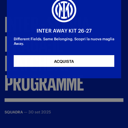
INTER
-
SLAVIA
INTER AWAY KIT 26-27
PRAGA:
IL
Different Fields. Same Belonging. Scopri la nuova maglia
Away.
MATCHDAY
ACQUISTA
PROGRAMME
—
30 set 2025
SQUADRA