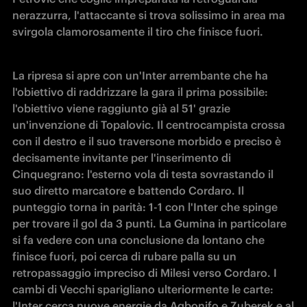
nerazzurra, l'attaccante si trova solissimo in area ma 
svirgola clamorosamente il tiro che finisce fuori. 
La ripresa si apre con un'Inter arrembante che ha 
l'obiettivo di raddrizzare la gara il prima possibile: 
l'obiettivo viene raggiunto già al 51' grazie 
un'invenzione di Topalovic. Il centrocampista crossa 
con il destro e il suo traversone morbido e preciso è 
decisamente invitante per l'inserimento di 
Cinquegrano: l'esterno vola di testa sovrastando il 
suo diretto marcatore e battendo Cordaro. Il 
punteggio torna in parità: 1-1 con l'Inter che spinge 
per trovare il gol da 3 punti. La Gumina in particolare 
si fa vedere con una conclusione da lontano che 
finisce fuori, poi cerca di rubare palla su un 
retropassaggio impreciso di Milesi verso Cordaro. I 
cambi di Vecchi sparigliano ulteriormente le carte: 
l'Inter cerca nuove energie da Agbonifo e Zuberek e al 