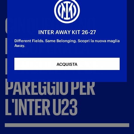
CINQUEGRANO
INTER AWAY KIT 26-27
RECUPERA
LA
Different Fields. Same Belonging. Scopri la nuova maglia
Away.
PERGOLETTESE:
ACQUISTA
PAREGGIO
PER
L'INTER
U23