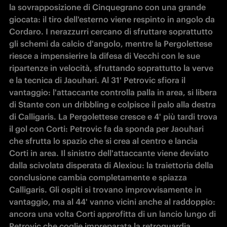
la sovrapposizione di Cinquegrano con una grande 
giocata: il tiro dell'esterno viene respinto in angolo da 
Cordaro. I nerazzurri cercano di sfruttare soprattutto 
gli schemi da calcio d'angolo, mentre la Pergolettese 
riesce a impensierire la difesa di Vecchi con le sue 
ripartenze in velocità, sfruttando soprattutto la verve 
e la tecnica di Jaouhari. Al 31' Petrovic sfiora il 
vantaggio: l'attaccante controlla palla in area, si libera 
di Stante con un dribbling e colpisce il palo alla destra 
di Calligaris. La Pergolettese cresce e 4' più tardi trova 
il gol con Corti: Petrovic fa da sponda per Jaouhari 
che sfrutta lo spazio che si crea al centro e lancia 
Corti in area. Il sinistro dell'attaccante viene deviato 
dalla scivolata disperata di Alexiou: la traiettoria della 
conclusione cambia completamente e spiazza 
Calligaris. Gli ospiti si trovano improvvisamente in 
vantaggio, ma al 44' vanno vicini anche al raddoppio: 
ancora una volta Corti approfitta di un lancio lungo di 
Petrovic che coglie impreparata la retroguardia 