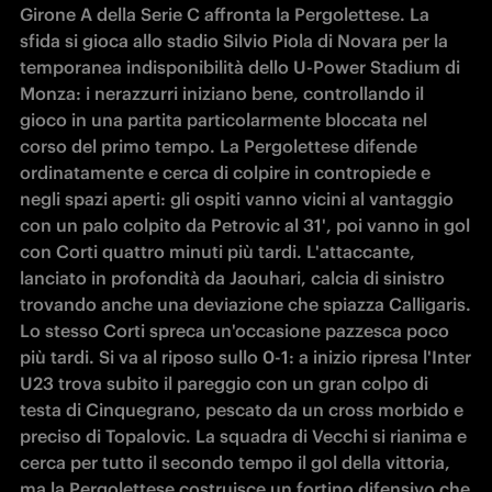
Girone A della Serie C affronta la Pergolettese. La 
sfida si gioca allo stadio Silvio Piola di Novara per la 
temporanea indisponibilità dello U-Power Stadium di 
Monza: i nerazzurri iniziano bene, controllando il 
gioco in una partita particolarmente bloccata nel 
corso del primo tempo. La Pergolettese difende 
ordinatamente e cerca di colpire in contropiede e 
negli spazi aperti: gli ospiti vanno vicini al vantaggio 
con un palo colpito da Petrovic al 31', poi vanno in gol 
con Corti quattro minuti più tardi. L'attaccante, 
lanciato in profondità da Jaouhari, calcia di sinistro 
trovando anche una deviazione che spiazza Calligaris. 
Lo stesso Corti spreca un'occasione pazzesca poco 
più tardi. Si va al riposo sullo 0-1: a inizio ripresa l'Inter 
U23 trova subito il pareggio con un gran colpo di 
testa di Cinquegrano, pescato da un cross morbido e 
preciso di Topalovic. La squadra di Vecchi si rianima e 
cerca per tutto il secondo tempo il gol della vittoria, 
ma la Pergolettese costruisce un fortino difensivo che 