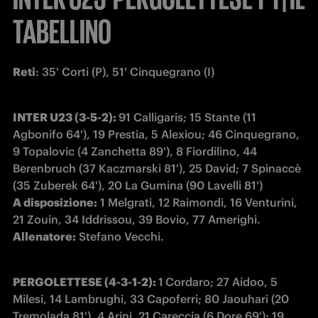
TABELLINO
Reti
: 35' Corti (P), 51' Cinquegrano (I)
INTER U23 (3-5-2): 
91 Calligaris; 15 Stante (11 
Agbonifo 64'), 19 Prestia, 5 Alexiou; 46 Cinquegrano, 
9 Topalovic (4 Zanchetta 89'), 8 Fiordilino, 44 
Berenbruch (37 Kaczmarski 81'), 25 David; 7 Spinaccè 
A disposizione:
 1 Melgrati, 12 Raimondi, 16 Venturini, 
Allenatore:
 Stefano Vecchi.
PERGOLETTESE (4-3-1-2): 
1
Cordaro; 27 Aidoo, 5 
Milesi, 14 Lambrughi, 33 Capoferri; 80 Jaouhari (20 
Tremolada 81'), 4 Arini, 21 Careccia (6 Dore 69'); 19 