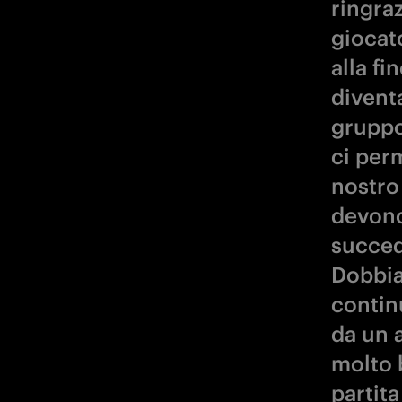
ringra
giocat
alla fi
divent
gruppo
ci perm
nostro 
devono
succed
Dobbia
contin
da un 
molto 
partit