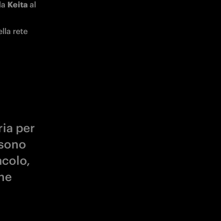
da 
Keita
 al 
la rete 
ria per
 sono
acolo,
che