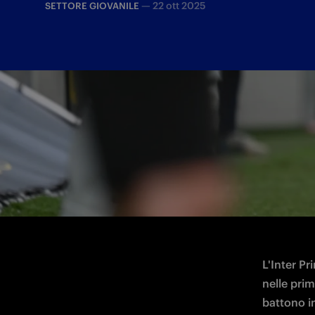
—
22 ott 2025
SETTORE GIOVANILE
Dopo i pareggi con Ajax e Slavia Praga, 
L'Inter Pr
nelle prim
battono in