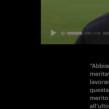
“Abbiam
merita
lavora
questa 
merito 
all’ul