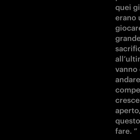
quei gi
erano 
giocar
grande 
sacrifi
all’ult
vanno 
andare
competi
cresce
aperto
questo
fare. ”