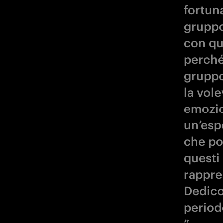
fortuna
gruppo
con qu
perché
gruppo
la vol
emozio
un’esp
che por
questi
rappres
Dedico
periodo