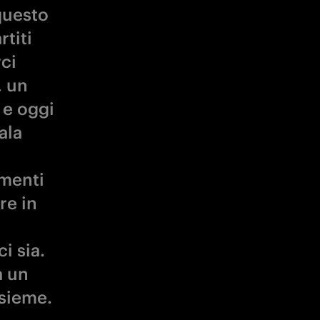
 questo
titi
ci
, un
 e oggi
ala
omenti
re in
i sia.
a un
nsieme.