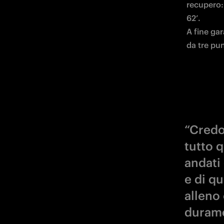
recupero:
62’.

A fine gar
da tre pun
“Credo 
tutto 
andati 
e di q
alleno
durame