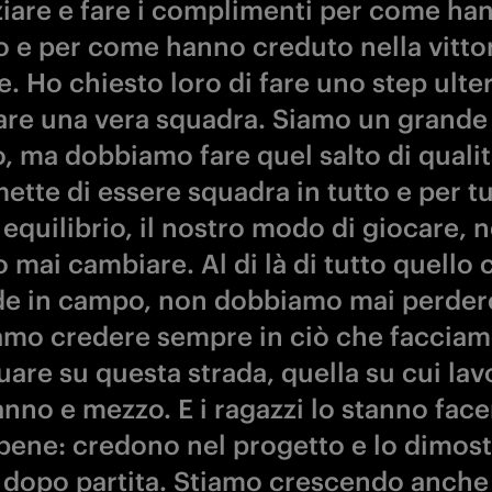
ziare e fare i complimenti per come ha
o e per come hanno creduto nella vittor
ne. Ho chiesto loro di fare uno step ulte
are una vera squadra. Siamo un grande
, ma dobbiamo fare quel salto di quali
ette di essere squadra in tutto e per tut
equilibrio, il nostro modo di giocare, 
 mai cambiare. Al di là di tutto quello 
e in campo, non dobbiamo mai perderc
mo credere sempre in ciò che facciam
uare su questa strada, quella su cui la
anno e mezzo. E i ragazzi lo stanno fac
bene: credono nel progetto e lo dimos
a dopo partita. Stiamo crescendo anche