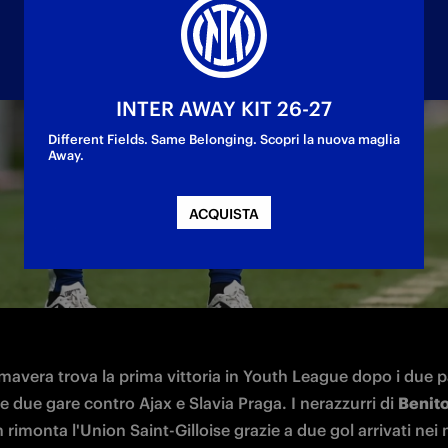
INTER AWAY KIT 26-27
Different Fields. Same Belonging. Scopri la nuova maglia
Away.
la Primavera nerazzurra trova la prima vittoria
ACQUISTA
imavera trova la prima vittoria in Youth League dopo i due p
e due gare contro Ajax e Slavia Praga. I nerazzurri di 
Benit
 rimonta l'Union Saint-Gilloise grazie a due gol arrivati nei m