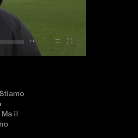
 Stiamo
o
 Ma il
ino