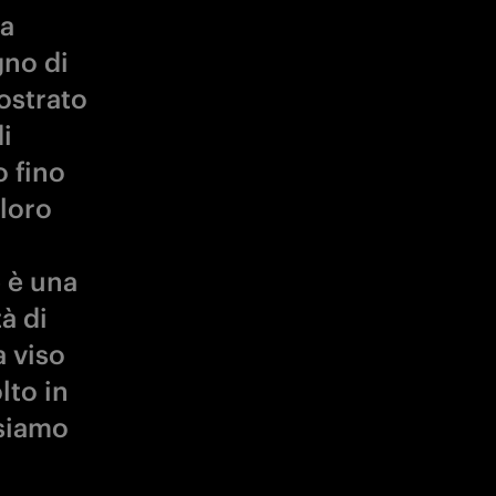
fa
gno di
ostrato
i
o fino
 loro
 è una
à di
 viso
lto in
ssiamo