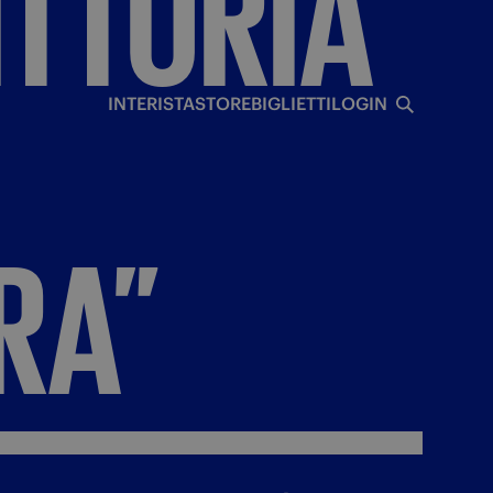
ITTORIA
I
INTERISTA
STORE
BIGLIETTI
LOGIN
RA”