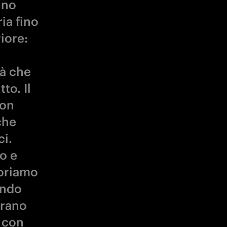
nno
ia fino
riore:
tà che
to. Il
non
che
i.
o e
voriamo
endo
trano
 con