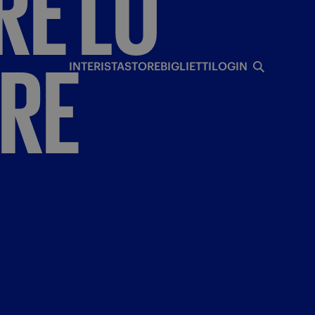
RE
LO
I
RE
INTERISTA
STORE
BIGLIETTI
LOGIN