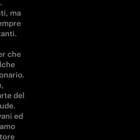
.
ti, ma
sempre
anti.
er che
lche
onario.
e,
rte del
iude.
vani ed
biamo
ttore