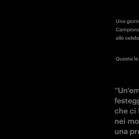
Una giorna
Campionato
alle celeb
Queste le
“Un'em
festeg
che ci
nei mo
una pr