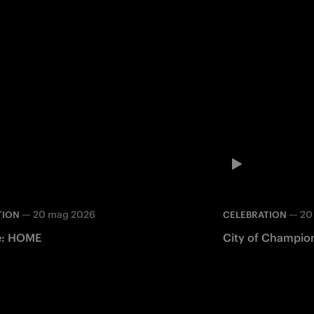
—
20 mag 2026
—
20
TION
CELEBRATION
de: HOME
City of Champion