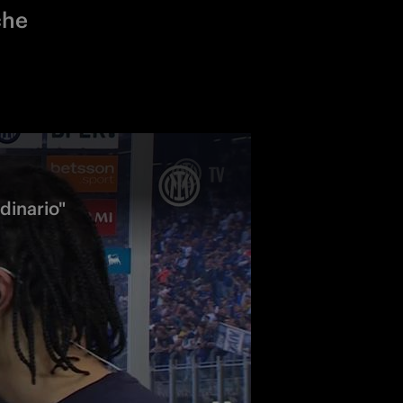
che
dinario"