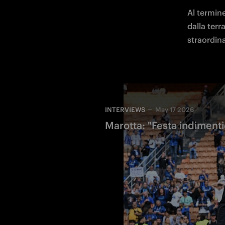
Al termine
dalla terr
straordina
INTERVIEWS
May 17 2026
Marotta: "Festa indimentic