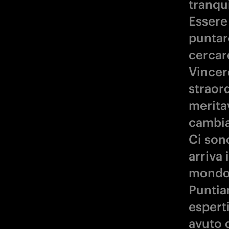
tranqui
Essere
puntare
cercare
Vincer
straor
merita
cambia
Ci sono
arriva
mondo d
Puntia
espert
avuto 