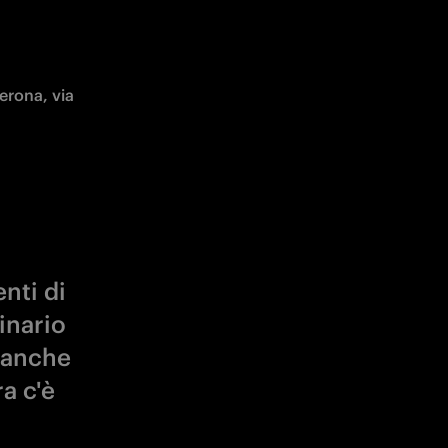
erona, via 
nti di
inario
 anche
a c'è