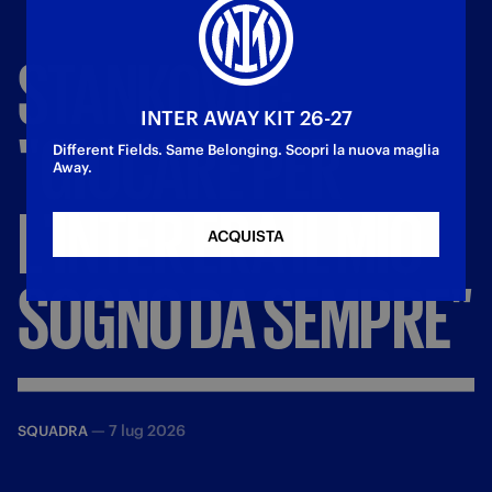
STANKOVIĆ:
INTER AWAY KIT 26-27
"GIOCARE
PER
Different Fields. Same Belonging. Scopri la nuova maglia
Away.
L'INTER
ERA
IL
MIO
ACQUISTA
SOGNO
DA
SEMPRE"
—
7 lug 2026
SQUADRA