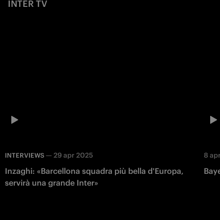
INTER TV
—
29 apr 2025
8 ap
INTERVIEWS
Inzaghi: «Barcellona squadra più bella d'Europa,
Baye
servirà una grande Inter»