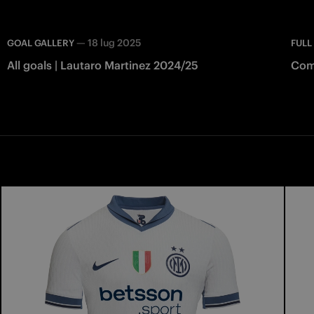
—
18 lug 2025
GOAL GALLERY
FULL
All goals | Lautaro Martinez 2024/25
Como