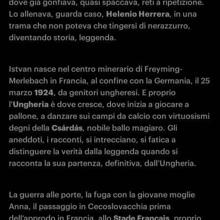
dove già gonfiava, quasi spaccava, reti a ripetizione. 
Lo allenava, guarda caso, 
Helenio Herrera
, in una 
trama che non poteva che tingersi di nerazzurro, 
diventando storia, leggenda.
Istvan nasce nel centro minerario di Freyming-
Merlebach in Francia, al confine con la Germania, il 25 
marzo 
1924
, da genitori ungheresi. E proprio 
l'
Ungheria
 è dove cresce, dove inizia a giocare a 
pallone, a danzare sui campi da calcio con virtuosismi 
degni della 
Csárdás
, nobile ballo magiaro. Gli 
aneddoti, i racconti, si intrecciano, si fatica a 
distinguere la verità dalla leggenda quando si 
racconta la sua partenza, definitiva, dall’Ungheria.
La guerra alle porte, la fuga con la giovane moglie 
Anna, il passaggio in Cecoslovacchia prima 
dell’approdo in Francia, allo 
Stade Français
, proprio 