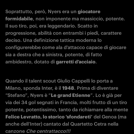
Soprattutto, però, Nyers era un 
giocatore 
formidabile
, non imponente ma massiccio, potente. 
Il suo tiro, poi, era leggendario. Scatto in 
progressione, abilità con entrambi i piedi, carattere 
deciso. Una definizione tattica moderna lo 
configurerebbe come ala d’attacco capace di giocare 
sia a destra che a sinistra, potente, di fatto 
ambidestro, dotato di 
garretti d’acciaio
.
Quando il talent scout Giulio Cappelli lo porta a 
Milano, sponda Inter, è il 
1948
. Prima di diventare 
“Stefano”, Nyers è “
Le grand Etienne
”. Lo è già per 
via dei 34 gol segnati in Francia, molti frutto di un tiro 
potente, potentissimo, tanto da richiamare alla mente 
Felice Levratto, lo storico ‘sfondareti’
 del Genoa (ma 
anche dell’Inter) cantato dal Quartetto Cetra nella 
canzone 
Che centrattacco!!!