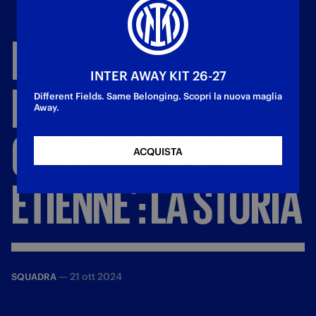
LAUTARO
COME
INTER AWAY KIT 26-27
NYERS,
133
GOL
Different Fields. Same Belonging. Scopri la nuova maglia
Away.
COME
'LE
GRAND
ACQUISTA
ETIENNE':
LA
STORIA
—
21 ott 2024
SQUADRA