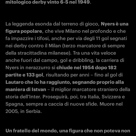
mitologico derby vinto 6-5 nel 1949
.
La leggenda esonda dal terreno di gioco, 
Nyers è una 
figura popolare
, che vive Milano nel profondo e che 
fa impazzire i tifosi, anche per via degli 11 gol segnati 
nei derby contro il Milan (terzo marcatore di sempre 
della stracittadina milanese). Tra una vita veloce 
anche fuori dal campo, gol e dribbling, la carriera di 
Nyers in nerazzurro si 
chiude nel 1954 dopo 182 
partite e 133 gol
, risultando per anni – fino al gol di 
Lautaro che lo ha raggiunto, segnando proprio alla 
maniera di Istvan
 – il miglior marcatore straniero della 
storia dell’Inter. Proseguirà, poi, tra Italia, Svizzera e 
Spagna, sempre a caccia di nuove sfide. Muore nel 
2005, in Serbia.
Un fratello del mondo, una figura che non poteva non 