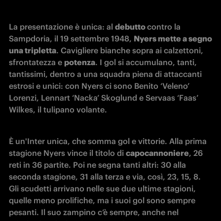
La presentazione è unica: al 
debutto 
contro la 
Sampdoria, il 19 settembre 1948, 
Nyers mette a segno 
una tripletta
. Cavigliere bianche sopra ai calzettoni, 
sfrontatezza e 
potenza
. I gol si accumulano, tanti, 
tantissimi, dentro a una squadra piena di attaccanti 
estrosi e unici: con Nyers ci sono Benito ‘Veleno’ 
Lorenzi, Lennart ‘Nacka’ Skoglund e Servaas ‘Faas’ 
Wilkes, il tulipano volante.
È un'Inter unica, che somma gol e vittorie. Alla prima 
stagione Nyers vince il titolo di 
capocannoniere
, 26 
reti in 36 partite. Poi ne segna tanti altri: 30 alla 
seconda stagione, 31 alla terza e via, così, 23, 15, 8. 
Gli scudetti arrivano nelle sue due ultime stagioni, 
quelle meno prolifiche, ma i suoi gol sono sempre 
pesanti. Il suo zampino c’è sempre, anche nel 