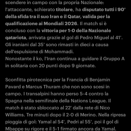
scendere in campo con la propria Nazionale: 
l'attaccante, schierato
 titolare
, ha 
disputato tutti i 90' 
della sfida tra il suo Iran e il Qatar, valida per la 
qualificazione ai Mondiali 2026
. Il match si è 
concluso con la 
vittoria per 1-0 della Nazionale 
qatariota
, arrivata grazie al gol di Pedro Miguel al 41'. 
Gli iraniani dal 35' sono rimasti in dieci a causa 
dell'espulsione di Mohammadi.

Nonostante il ko, l'Iran continua a guidare il Gruppo A 
in solitaria con 20 punti dopo 9 giornate.

Sconfitta pirotecnica per la Francia di Benjamin 
Pavard e Marcus Thuram che non sono scesi in 
campo. I transalpini hanno perso 5-4 contro la 
Spagna nella semifinale della Nations League. Il 
match è stato sbloccato al 22' dalla rete di Nico 
Williams. Tre minuti dopo il 2-0 di Merino. Nella ripresa 
pioggia di gol: Yamal al 54', Pedri al 55', poi il gol di 
Mbappe su rigore e il 5-1 firmato ancora da Yamal. 