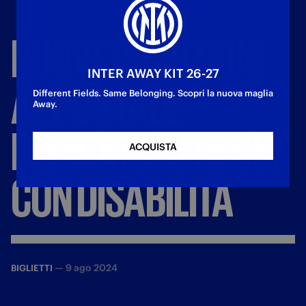
NUOVE
ISCRIZIONI
INTER AWAY KIT 26-27
AL
PORTALE
Different Fields. Same Belonging. Scopri la nuova maglia
Away.
DEDICATO
AI
TIFOSI
ACQUISTA
CON
DISABILITÀ
—
9 ago 2024
BIGLIETTI