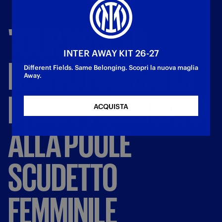
"OUR
WAY":
IL
INTER AWAY KIT 26-27
NUOVO
FORMAT
DI
Different Fields. Same Belonging. Scopri la nuova maglia
Away.
INTER
TV
DEDICATO
ACQUISTA
ALLA
POULE
SCUDETTO
FEMMINILE