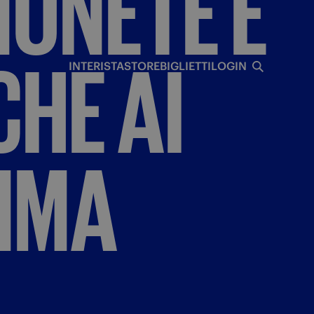
MONETE
E
I
CHE
AI
INTERISTA
STORE
BIGLIETTI
LOGIN
MMA