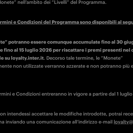
Monete” nell’ambito dei “Livelli” del Programma.
ermini e Condizioni del Programma sono disponibili al seg
te” potranno essere comunque accumulate fino al 30 giu
te fino al 15 luglio 2026 per riscattare i premi presenti nel 
e su loyalty.inter.it
. Decorso tale termine, le “Monete” 
ente non utilizzate verranno azzerate e non potranno più e
rmini e Condizioni entreranno in vigore a partire dal 1 luglio
n intendessi accettare le modifiche introdotte, potrai rece
 inviando una comunicazione all’indirizzo e-mail 
loyalty@i