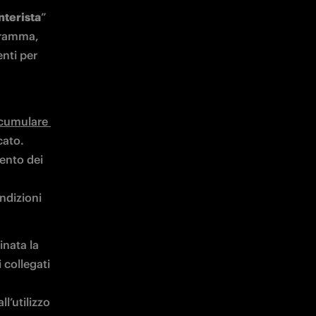
nterista
” 
gramma, 
nti per 
cumulare 
ato. 
ento dei 
ndizioni
nata la 
collegati 
l’utilizzo 