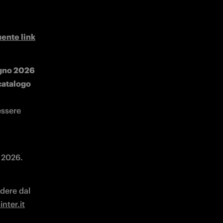
uente link
gno 2026 
catalogo 
ssere 
 2026. 
dere dal 
nter.it