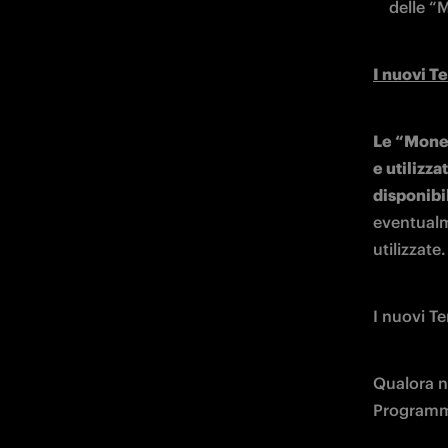
delle “
I nuovi T
Le “Mone
e utilizza
disponibil
eventualm
utilizzate.
I nuovi Te
Qualora no
Programma