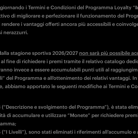
giornando i Termini e Condizioni del Programma Loyalty “
I
ettivo di migliorare e perfezionare il funzionamento del Pro
rendere i vantaggi offerti ancora più accessibili e coinvolge
osi nerazzurri.
 dalla stagione sportiva 2026/2027 
non sarà più possibile ac
 al fine di richiedere i premi tramite il relativo catalogo dedic
anno invece a essere accumulabili punti utili al raggiungim
lli” del Programma e all’ottenimento dei relativi vantaggi. In 
re, abbiamo apportato le seguenti modifiche ai Termini e Co
 3 (“Descrizione e svolgimento del Programma”), è stata elimi
ità di accumulare e utilizzare “Monete” per richiedere premi 
gramma;
4 (“I Livelli”), sono stati eliminati i riferimenti all’accumulo e al