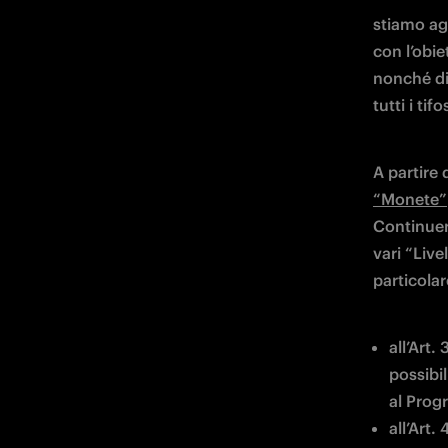
stiamo ag
con l’obi
nonché di 
tutti i tif
A partire
“Monete”
Continuer
vari “Live
particola
all’Art.
possibil
al Pro
all’Art. 