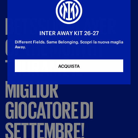
BETSSON
PLAYER
INTER AWAY KIT 26-27
OF
THE
MONTH
|
Different Fields. Same Belonging. Scopri la nuova maglia
Away.
THURAM
È
IL
ACQUISTA
MIGLIOR
GIOCATORE
DI
SETTEMBRE!