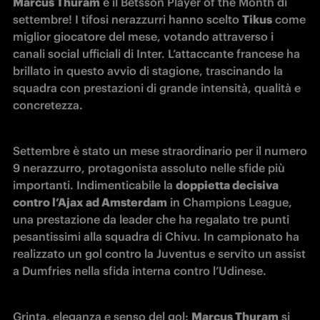
Marcus Thuram
 è il Betsson Player of the Month di 
settembre! I tifosi nerazzurri hanno scelto 
Tikus
 come 
miglior giocatore del mese, votando attraverso i 
canali social ufficiali di Inter. L’attaccante francese ha 
brillato in questo avvio di stagione, trascinando la 
squadra con prestazioni di grande intensità, qualità e 
concretezza.
Settembre è stato un mese straordinario per il numero 
9 nerazzurro, protagonista assoluto nelle sfide più 
importanti. Indimenticabile la 
doppietta decisiva 
contro l’Ajax ad Amsterdam
 in Champions League, 
una prestazione da leader che ha regalato tre punti 
pesantissimi alla squadra di Chivu. In campionato ha 
realizzato un gol contro la Juventus e servito un assist 
a Dumfries nella sfida interna contro l’Udinese.
Grinta, eleganza e senso del gol: 
Marcus Thuram
 si 