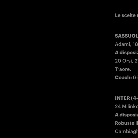
Le scelte 
SASSUOLO
A disposi
20 Orsi, 2
Coach: 
INTER (4-
A disposi
Robustelli