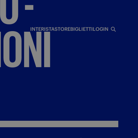
LO
-
I
ONI
INTERISTA
STORE
BIGLIETTI
LOGIN