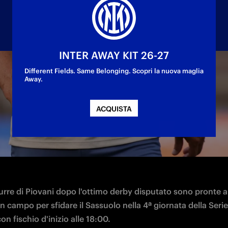
INTER AWAY KIT 26-27
Different Fields. Same Belonging. Scopri la nuova maglia
Away.
ra valida per la quarta giornata di campionato
ACQUISTA
urre di Piovani dopo l'ottimo derby disputato sono pronte a
n campo per sfidare il Sassuolo nella 4ª giornata della Serie
n fischio d'inizio alle 18:00.