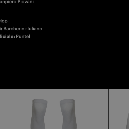
anpiero Piovani
i:
iciale: 
Puntel