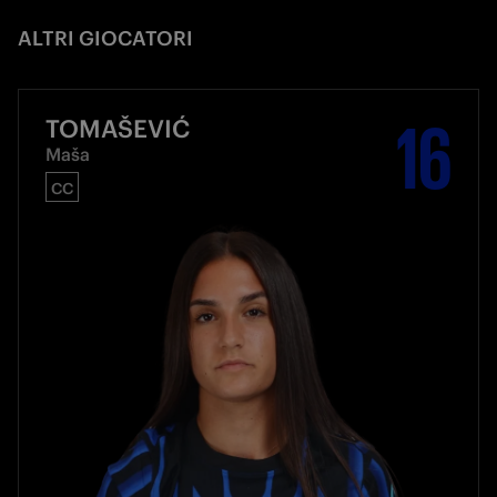
ALTRI GIOCATORI
16
TOMAŠEVIĆ
Maša
CC