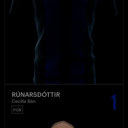
1
RÚNARSDÓTTIR
Cecilía Rán
POR