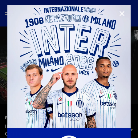
CHIUD
—
5 feb 2026
EXTENDED HIGHLIGHTS
INTER 2-1 TORINO | EXTENDED HIGHLIGHTS |
COPPA ITALIA 25/26