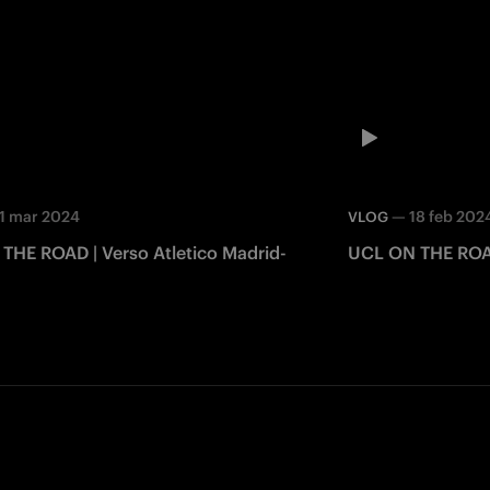
11 mar 2024
—
18 feb 202
VLOG
| Verso Atletico Madrid-
UCL ON THE ROAD 
Facebook
Twitter