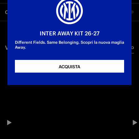
Incontri esclusivi, leggende, attivazioni, Meet&Greet e tanto
Condividi video
altro: Fanatics Fest in versione nerazzurra e a raccontarlo…
c’è Julio Cesar!
Facebook
INTER AWAY KIT 26-27
Partner
Different Fields. Same Belonging. Scopri la nuova maglia
VIDEO CORRELATI
Tutti i video
Twitter
Away.
Whatsapp
ACQUISTA
E-mail
Copia link