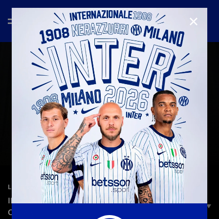
CHIUD
—
3 lug 2025
LEGENDS
IL FANATICS FEST RACCONTATO DA JULIO
CESAR