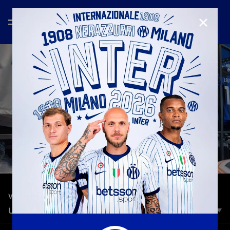
CHIUD
—
23 ott 2023
VLOG
UCL ON THE ROAD | VERSO INTER-SALISBURGO
L’Inter è pronta per affrontare il Salisburgo nella terza