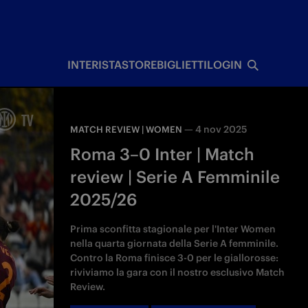
I
INTERISTA
STORE
BIGLIETTI
LOGIN
—
4 nov 2025
MATCH REVIEW | WOMEN
Roma 3–0 Inter | Match
review | Serie A Femminile
2025/26
Prima sconfitta stagionale per l'Inter Women
nella quarta giornata della Serie A femminile.
Contro la Roma finisce 3-0 per le giallorosse:
riviviamo la gara con il nostro esclusivo Match
Review.